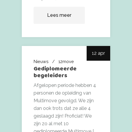
Lees meer
12 apr
Nieuws
12move
Gediplomeerde
begeleiders
Afgelopen periode hebben 4
personen de opleiding van
Multimove gevolgd. We zijn
dan ook trots dat ze alle 4
geslaagd zijn! Proficiat! We
zijn zo al met 10
gediplomeerde Multimove [