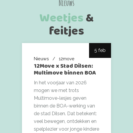
Nieuws
Weetjes
&
feitjes
5 feb
Nieuws
12move
12Move x Stad Dilsen:
Multimove binnen BOA
In het voorjaar van 2026
mogen we met trots
Multimove-lesjes geven
binnen de BOA-werking van
de stad Dilsen. Dat betekent:
veel bewegen, ontdekken en
spelplezier voor jonge kindere