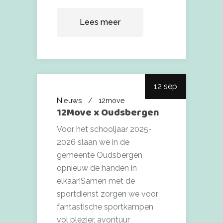
Lees meer
12 sep
Nieuws
12move
12Move x Oudsbergen
Voor het schooljaar 2025-
2026 slaan we in de
gemeente Oudsbergen
opnieuw de handen in
elkaar!Samen met de
sportdienst zorgen we voor
fantastische sportkampen
vol plezier, avontuur