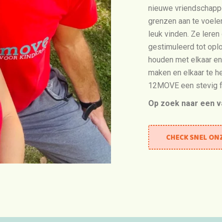
nieuwe vriendschappe
grenzen aan te voele
leuk vinden. Ze lere
gestimuleerd tot opl
houden met elkaar en
maken en elkaar te h
12MOVE een stevig f
Op zoek naar een 
CHECK SNEL ON