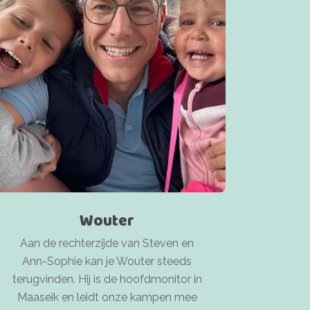
Wouter
Aan de rechterzijde van Steven en
Ann-Sophie kan je Wouter steeds
terugvinden. Hij is de hoofdmonitor in
Maaseik en leidt onze kampen mee