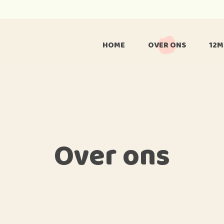
HOME
OVER ONS
12M
Over 12move
Im
A Psy
Over ons